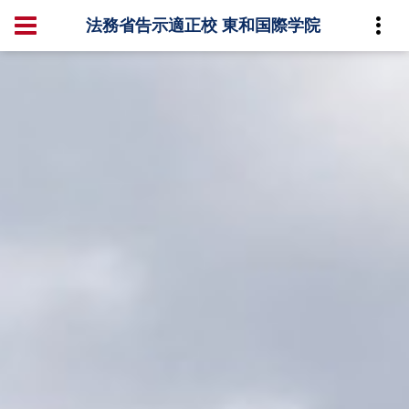
法務省告示適正校 東和国際学院