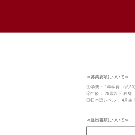
≪募集要項について≫
①学費： 1年学費 （約8
②年齢： 28歳以下 独身
③日本語レベル： 4月生 N5 
≪提出書類について≫