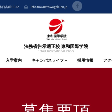
市日吉町13-32
info.towa@towagakuen.jp
法務省告示適正校 東和国際学院
TOWA International school
入学案内
キャンパスライフ
採用情報
アク
募集要項